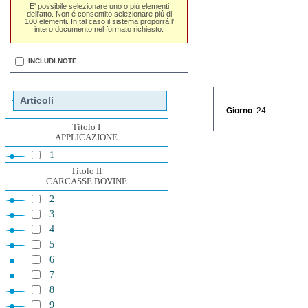
E' possibile selezionare uno o piú elementi
dell'atto. Non é consentito selezionare piú di
100 elementi. In tal caso il sistema proporrá l'
intero documento nel formato richiesto.
INCLUDI NOTE
Articoli
Giorno
: 24
Titolo I
APPLICAZIONE
1
Titolo II
CARCASSE BOVINE
2
3
4
5
6
7
8
9