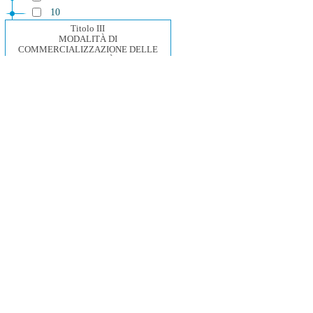
10
Titolo III
MODALITÀ DI
COMMERCIALIZZAZIONE DELLE
CARNI DI BOVINI DI ETÀ INFERIORE
A DODICI MESI
11
12
13
14
15
16
Titolo IV
CARCASSE SUINE
17
18
19
20
21
22
23