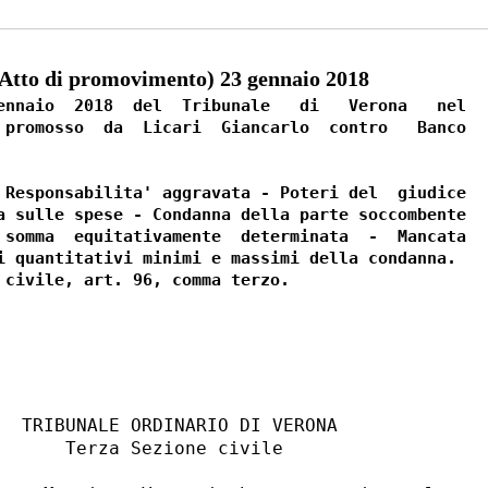
tto di promovimento) 23 gennaio 2018
ennaio  2018  del  Tribunale   di   Verona   nel

 promosso  da  Licari  Giancarlo  contro   Banco

 Responsabilita' aggravata - Poteri del  giudice

a sulle spese - Condanna della parte soccombente

 somma  equitativamente  determinata  -  Mancata

i quantitativi minimi e massimi della condanna. 
