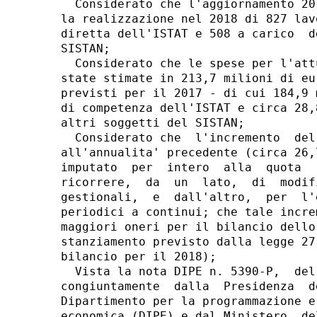
  Considerato che l'aggiornamento 20
la realizzazione nel 2018 di 827 lav
diretta dell'ISTAT e 508 a carico  d
SISTAN; 

  Considerato che le spese per l'att
state stimate in 213,7 milioni di eu
previsti per il 2017 - di cui 184,9 
di competenza dell'ISTAT e circa 28,
altri soggetti del SISTAN; 

  Considerato che  l'incremento  del
all'annualita' precedente (circa 26,
imputato  per  intero  alla  quota  
ricorrere,  da  un  lato,  di  modif
gestionali,  e  dall'altro,  per  l'
periodici a continui; che tale incre
maggiori oneri per il bilancio dello
stanziamento previsto dalla legge 27
bilancio per il 2018); 

  Vista la nota DIPE n. 5390-P,  del
congiuntamente  dalla  Presidenza  d
Dipartimento per la programmazione e
economica (DIPE) e dal Ministero  de