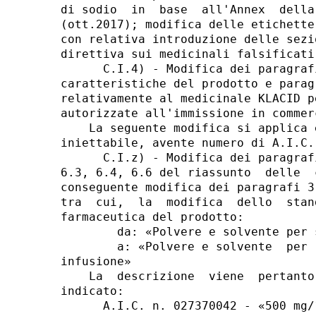
di sodio  in  base  all'Annex  della
(ott.2017); modifica delle etichette
con relativa introduzione delle sezi
direttiva sui medicinali falsificati 
      C.I.4) - Modifica dei paragraf
caratteristiche del prodotto e parag
relativamente al medicinale KLACID p
autorizzate all'immissione in commerc
    La seguente modifica si applica 
iniettabile, avente numero di A.I.C.
      C.I.z) - Modifica dei paragraf
6.3, 6.4, 6.6 del riassunto  delle  
conseguente modifica dei paragrafi 3
tra  cui,  la  modifica  dello  stan
farmaceutica del prodotto: 

        da: «Polvere e solvente per 
        a: «Polvere e solvente  per 
infusione» 

    La  descrizione  viene  pertanto
indicato: 

      A.I.C. n. 027370042 - «500 mg/