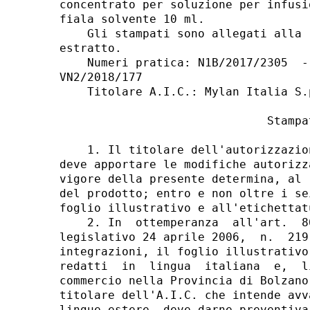
concentrato per soluzione per infusi
fiala solvente 10 ml. 

    Gli stampati sono allegati alla 
estratto. 

    Numeri pratica: N1B/2017/2305  -
VN2/2018/177 

    Titolare A.I.C.: Mylan Italia S.p
                              Stampat
    1. Il titolare dell'autorizzazio
deve apportare le modifiche autorizz
vigore della presente determina, al 
del prodotto; entro e non oltre i se
foglio illustrativo e all'etichettatu
    2. In  ottemperanza  all'art.  8
legislativo 24 aprile 2006,  n.  219
integrazioni, il foglio illustrativo
redatti  in  lingua  italiana  e,  l
commercio nella Provincia di Bolzano
titolare dell'A.I.C. che intende avv
lingue estere, deve darne preventiva