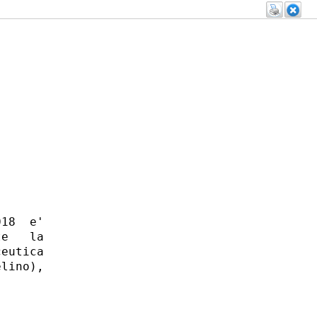
18  e'

e   la

eutica

lino),
