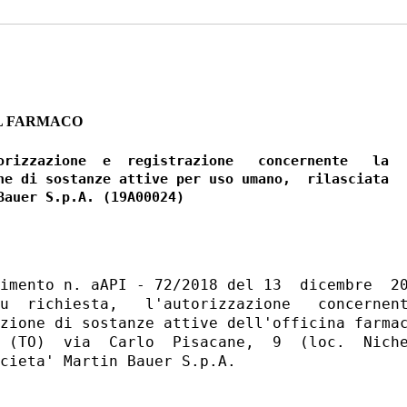
L FARMACO
orizzazione  e  registrazione   concernente   la

ne di sostanze attive per uso umano,  rilasciata

imento n. aAPI - 72/2018 del 13  dicembre  20
u  richiesta,   l'autorizzazione   concernent
zione di sostanze attive dell'officina farmac
 (TO)  via  Carlo  Pisacane,  9  (loc.  Niche