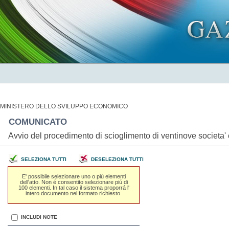
MINISTERO DELLO SVILUPPO ECONOMICO
COMUNICATO
Avvio del procedimento di scioglimento di ventinove societa
SELEZIONA TUTTI
DESELEZIONA TUTTI
E' possibile selezionare uno o piú elementi
dell'atto. Non é consentito selezionare piú di
100 elementi. In tal caso il sistema proporrá l'
intero documento nel formato richiesto.
INCLUDI NOTE