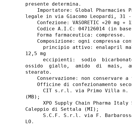
presente determina. 

    Importatore: Global Pharmacies P
legale in via Giacomo Leopardi, 31 -
    Confezione: VASORETIC «20 mg + 1
    Codice A.I.C: 047126014 (in base
    Forma farmaceutica: compresse. 

    Composizione: ogni compressa cont
      principio attivo: enalapril ma
12,5 mg 

      eccipienti:  sodio  bicarbonat
ossido  giallo,  amido  di  mais,  a
stearato. 

    Conservazione: non conservare a 
    Officine di confezionamento secon
      CIT s.r.l. via Primo Villa n. 
(MB); 

      XPO Supply Chain Pharma Italy 
Caleppio di Settala (MI); 

      S.C.F. S.r.l. via F. Barbaross
LO. 
