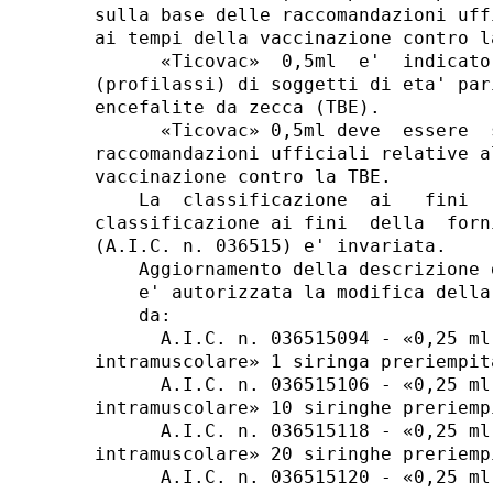
sulla base delle raccomandazioni uff
ai tempi della vaccinazione contro la
      «Ticovac»  0,5ml  e'  indicato
(profilassi) di soggetti di eta' par
encefalite da zecca (TBE). 

      «Ticovac» 0,5ml deve  essere  
raccomandazioni ufficiali relative a
vaccinazione contro la TBE. 

    La  classificazione  ai   fini  
classificazione ai fini  della  forn
(A.I.C. n. 036515) e' invariata. 

    Aggiornamento della descrizione 
    e' autorizzata la modifica della
    da: 

      A.I.C. n. 036515094 - «0,25 ml
intramuscolare» 1 siringa preriempit
      A.I.C. n. 036515106 - «0,25 ml
intramuscolare» 10 siringhe preriemp
      A.I.C. n. 036515118 - «0,25 ml
intramuscolare» 20 siringhe preriemp
      A.I.C. n. 036515120 - «0,25 ml