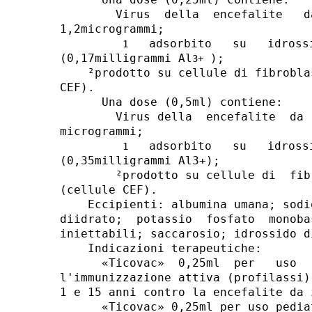
        Virus  della  encefalite   d
1,2microgrammi; 

   adsorbito   su   idross
1
(0,17milligrammi Al
 ); 

3+
    ²prodotto su cellule di fibrobla
CEF). 

      Una dose (0,5ml) contiene: 

        Virus della  encefalite  da 
microgrammi; 

   adsorbito   su   idross
1
(0,35milligrammi Al3+); 

        ²prodotto su cellule di  fib
(cellule CEF). 

    Eccipienti: albumina umana; sodi
diidrato;  potassio  fosfato  monoba
iniettabili; saccarosio; idrossido d
    Indicazioni terapeutiche: 

      «Ticovac»  0,25ml  per   uso  
l'immunizzazione attiva (profilassi)
1 e 15 anni contro la encefalite da 
      «Ticovac» 0,25ml per uso pedia