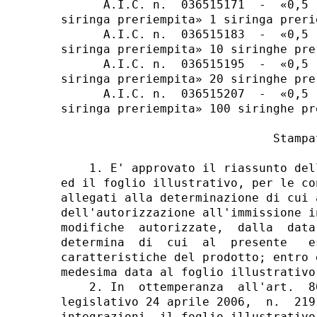
      A.I.C. n.  036515171  -  «0,5 
siringa preriempita» 1 siringa preri
      A.I.C. n.  036515183  -  «0,5 
siringa preriempita» 10 siringhe pre
      A.I.C. n.  036515195  -  «0,5 
siringa preriempita» 20 siringhe pre
      A.I.C. n.  036515207  -  «0,5 
siringa preriempita» 100 siringhe pr
                              Stampat
    1. E' approvato il riassunto del
ed il foglio illustrativo, per le co
allegati alla determinazione di cui 
dell'autorizzazione all'immissione i
modifiche  autorizzate,  dalla  data
determina  di  cui  al  presente   e
caratteristiche del prodotto; entro 
medesima data al foglio illustrativo.
    2. In  ottemperanza  all'art.  8
legislativo 24 aprile 2006,  n.  219
integrazioni, il foglio illustrativo