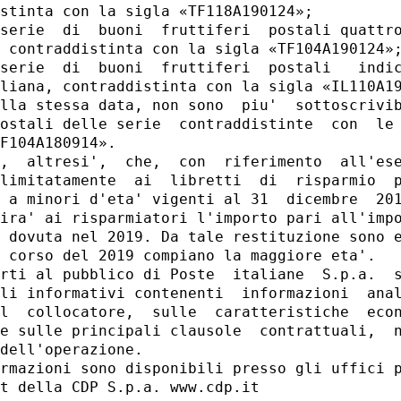
stinta con la sigla «TF118A190124»; 

serie  di  buoni  fruttiferi  postali quattro
 contraddistinta con la sigla «TF104A190124»;
serie  di  buoni  fruttiferi  postali   indic
liana, contraddistinta con la sigla «IL110A19
lla stessa data, non sono  piu'  sottoscrivib
ostali delle serie  contraddistinte  con  le 
F104A180914». 

,  altresi',  che,  con  riferimento  all'ese
limitatamente  ai  libretti  di  risparmio  p
 a minori d'eta' vigenti al 31  dicembre  201
ira' ai risparmiatori l'importo pari all'impo
 dovuta nel 2019. Da tale restituzione sono e
 corso del 2019 compiano la maggiore eta'. 

rti al pubblico di Poste  italiane  S.p.a.  s
li informativi contenenti  informazioni  anal
l  collocatore,  sulle  caratteristiche  econ
e sulle principali clausole  contrattuali,  n
dell'operazione. 

rmazioni sono disponibili presso gli uffici p