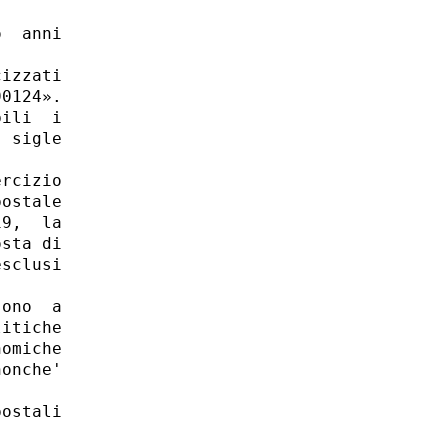
  anni

 

izzati

0124». 

ili  i

 sigle

rcizio

ostale

9,  la

sta di

sclusi

ono  a

itiche

omiche

onche'

ostali
