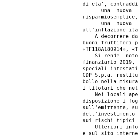
di eta', contraddi
      una  nuova  
risparmiosemplice,
      una  nuova  
all'inflazione ita
    A decorrere da
buoni fruttiferi p
«TF118A180914», «T
    Si rende  noto
finanziario 2019, 
speciali intestati
CDP S.p.a. restitu
bollo nella misura
i titolari che nel
    Nei locali ape
disposizione i fog
sull'emittente, su
dell'investimento 
sui rischi tipici 
    Ulteriori info