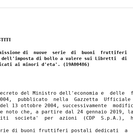
TITI
missione di  nuove  serie  di  buoni  fruttiferi

 dell'imposta di bollo a valere sui Libretti  di

ecreto del Ministro dell'economia e  delle  f
004,  pubblicato  nella  Gazzetta  Ufficiale 
del 13 ottobre 2004, successivamente  modific
e noto che, a partire dal 24 gennaio 2019, la
iti  societa'  per  azioni  (CDP  S.p.A.),  h
rie di buoni fruttiferi postali dedicati  a  