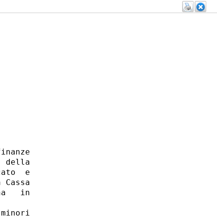
inanze

 della

ato  e

 Cassa

a   in

minori
