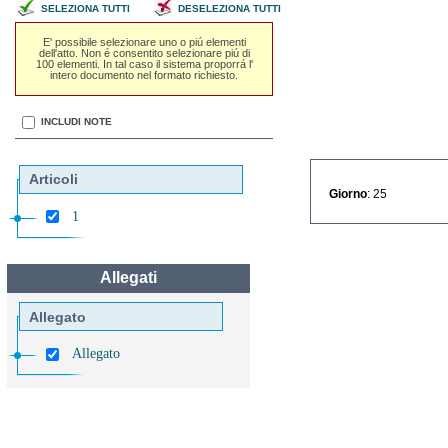
SELEZIONA TUTTI
DESELEZIONA TUTTI
E' possibile selezionare uno o piú elementi
dell'atto. Non é consentito selezionare piú di
100 elementi. In tal caso il sistema proporrá l'
intero documento nel formato richiesto.
INCLUDI NOTE
Articoli
Giorno
: 25
1
Allegati
Allegato
Allegato