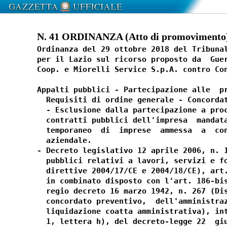
N. 41 ORDINANZA (Atto di promovimento) 
Ordinanza del 29 ottobre 2018 del Tribunal
per il Lazio sul ricorso proposto da  Guer
Coop. e Miorelli Service S.p.A. contro Con
Appalti pubblici - Partecipazione alle  pr
  Requisiti di ordine generale - Concordat
  - Esclusione dalla partecipazione a proc
  contratti pubblici dell'impresa  mandata
  temporaneo  di  imprese  ammessa  a  con
  aziendale. 

- Decreto legislativo 12 aprile 2006, n. 1
  pubblici relativi a lavori, servizi e fo
  direttive 2004/17/CE e 2004/18/CE), art.
  in combinato disposto con l'art. 186-bis
  regio decreto 16 marzo 1942, n. 267 (Dis
  concordato preventivo,  dell'amministraz
  liquidazione coatta amministrativa), int
  1, lettera h), del decreto-legge 22  giu