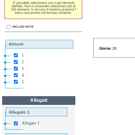
E' possibile selezionare uno o piú elementi
dell'atto. Non é consentito selezionare piú di
100 elementi. In tal caso il sistema proporrá l'
intero documento nel formato richiesto.
INCLUDI NOTE
Articoli
Giorno
: 26
1
2
3
4
5
Allegati
Allegato 1
Allegato 1