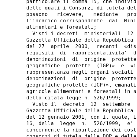
particolare il comma 15, che individ
delle quali i Consorzi di tutela del
possono   ricevere,   mediante   pro
l'incarico corrispondente  dal  Mini
alimentari e forestali; 

  Visti i decreti  ministeriali  12 
Gazzetta Ufficiale della Repubblica 
del 27  aprile  2000,  recanti  «dis
requisiti  di  rappresentativita'  d
denominazioni  di  origine  protette
geografiche  protette  (IGP)»  e  «i
rappresentanza negli organi sociali 
denominazioni  di  origine  protette
geografiche protette (IGP)», emanati
agricole alimentari e forestali in a
della citata legge n. 526/1999; 

  Visto il  decreto  12  settembre  
Gazzetta Ufficiale della Repubblica 
del 12 gennaio 2001, con il quale, i
16, della  legge  n.  526/1999,  e' 
concernente la ripartizione dei cost
consorzi di tutela delle DOP e delle