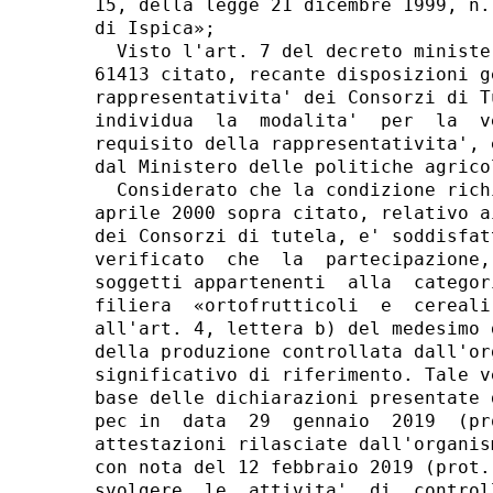
15, della legge 21 dicembre 1999, n.
di Ispica»; 

  Visto l'art. 7 del decreto ministe
61413 citato, recante disposizioni g
rappresentativita' dei Consorzi di T
individua  la  modalita'  per  la  v
requisito della rappresentativita', 
dal Ministero delle politiche agrico
  Considerato che la condizione rich
aprile 2000 sopra citato, relativo a
dei Consorzi di tutela, e' soddisfat
verificato  che  la  partecipazione,
soggetti appartenenti  alla  categor
filiera  «ortofrutticoli  e  cereali
all'art. 4, lettera b) del medesimo 
della produzione controllata dall'or
significativo di riferimento. Tale v
base delle dichiarazioni presentate 
pec in  data  29  gennaio  2019  (pr
attestazioni rilasciate dall'organis
con nota del 12 febbraio 2019 (prot.
svolgere  le  attivita'  di  control