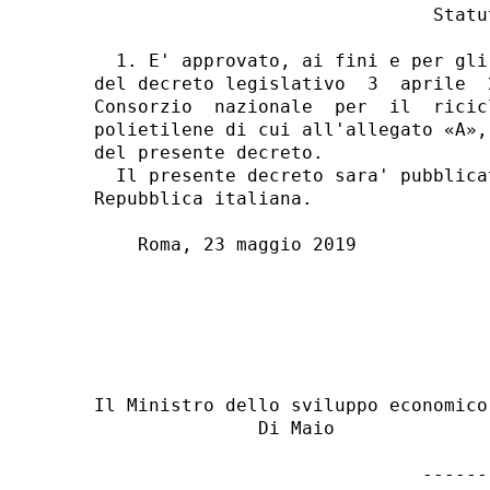
                               Statut
  1. E' approvato, ai fini e per gli
del decreto legislativo  3  aprile  
Consorzio  nazionale  per  il  ricic
polietilene di cui all'allegato «A»,
del presente decreto. 

  Il presente decreto sara' pubblica
Repubblica italiana. 

    Roma, 23 maggio 2019 

                                    
                                    
                                    
                                    
Il Ministro dello sviluppo economico 
               Di Maio               
                              -------