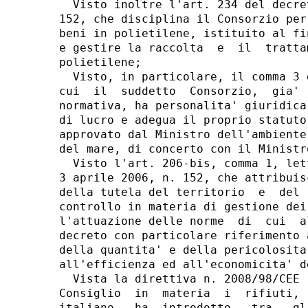
  Visto inoltre l'art. 234 del decre
152, che disciplina il Consorzio per
beni in polietilene, istituito al fi
e gestire la raccolta  e  il  tratta
polietilene; 

  Visto, in particolare, il comma 3 
cui  il  suddetto  Consorzio,  gia' 
normativa, ha personalita' giuridica
di lucro e adegua il proprio statuto
approvato dal Ministro dell'ambiente
del mare, di concerto con il Ministr
  Visto l'art. 206-bis, comma 1, let
3 aprile 2006, n. 152, che attribuis
della tutela del territorio  e  del 
controllo in materia di gestione dei
l'attuazione delle norme  di  cui  a
decreto con particolare riferimento 
della quantita' e della pericolosita
all'efficienza ed all'economicita' d
  Vista la direttiva n. 2008/98/CEE 
Consiglio  in  materia  i  rifiuti, 
italiano,  ha  introdotto,  tra   gl