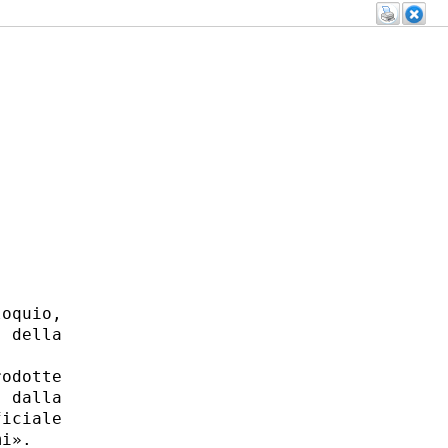
oquio,

 della

odotte

 dalla

iciale

i». 
