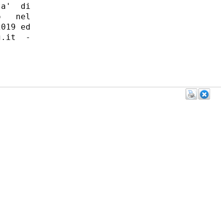
a'  di

   nel

019 ed

.it  -
