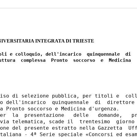
IVERSITARIA INTEGRATA DI TRIESTE
oli e colloquio, dell'incarico  quinquennale  di

uttura  complessa  Pronto  soccorso  e  Medicina

iso di selezione pubblica, per titoli e  coll
o dell'incarico  quinquennale  di  direttore 
a Pronto soccorso e Medicina d'urgenza. 

er  la  presentazione   delle   domande,   pr
via telematica, scade il  trentesimo  giorno 
one del presente estratto nella Gazzetta  Uff
taliana - 4ª Serie speciale «Concorsi ed esam