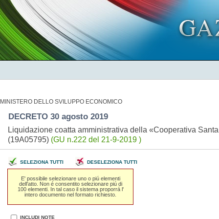
MINISTERO DELLO SVILUPPO ECONOMICO
DECRETO 30 agosto 2019
Liquidazione coatta amministrativa della «Cooperativa Santa R
(19A05795)
(GU n.222 del 21-9-2019 )
SELEZIONA TUTTI
DESELEZIONA TUTTI
E' possibile selezionare uno o piú elementi
dell'atto. Non é consentito selezionare piú di
100 elementi. In tal caso il sistema proporrá l'
intero documento nel formato richiesto.
INCLUDI NOTE