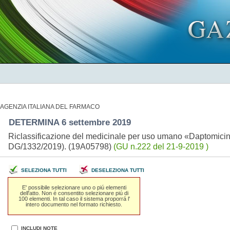
AGENZIA ITALIANA DEL FARMACO
DETERMINA 6 settembre 2019
Riclassificazione del medicinale per uso umano «Daptomicina 
DG/1332/2019). (19A05798)
(GU n.222 del 21-9-2019 )
SELEZIONA TUTTI
DESELEZIONA TUTTI
E' possibile selezionare uno o piú elementi
dell'atto. Non é consentito selezionare piú di
100 elementi. In tal caso il sistema proporrá l'
intero documento nel formato richiesto.
INCLUDI NOTE