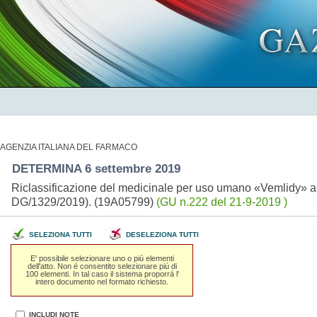
AGENZIA ITALIANA DEL FARMACO
DETERMINA 6 settembre 2019
Riclassificazione del medicinale per uso umano «Vemlidy» ai 
DG/1329/2019). (19A05799)
(GU n.222 del 21-9-2019 )
SELEZIONA TUTTI
DESELEZIONA TUTTI
E' possibile selezionare uno o piú elementi
dell'atto. Non é consentito selezionare piú di
100 elementi. In tal caso il sistema proporrá l'
intero documento nel formato richiesto.
INCLUDI NOTE