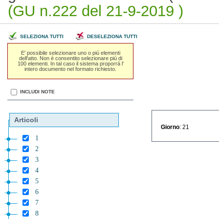
(GU n.222 del 21-9-2019 )
SELEZIONA TUTTI
DESELEZIONA TUTTI
E' possibile selezionare uno o piú elementi
dell'atto. Non é consentito selezionare piú di
100 elementi. In tal caso il sistema proporrá l'
intero documento nel formato richiesto.
INCLUDI NOTE
Articoli
Giorno
: 21
1
2
3
4
5
6
7
8