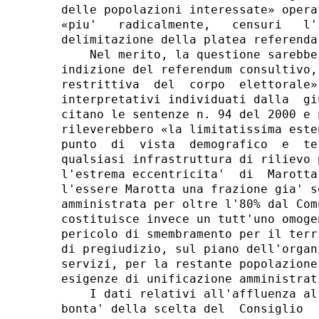
tante popolazione del Comune di Fano; le risalenti
esigenze di unificazione amministrativa». 
    I dati relativi all'affluenza al  referendum  confermerebbero  la
bonta' della scelta del  Consiglio  regionale,  considerando  che  le
sezioni piu' lontane dal centro di Marotta  hanno  visto  livelli  di
partecipazione molto bassa  rispetto  a  quelle  insistenti  su  zone
direttamente interessate dal mutamento territoriale. Inoltre, a oltre
cinque anni di distanza dall'avvenuta modifica  circoscrizionale,  il
Comune di Fano non avrebbe  dimostrato  il  verificarsi  del  benche'
minimo pregiudizio a suo danno. 
    8.- Con atto dell'11 giugno 2019, il Comune di Fano ha depositato
memoria  illustrativa  in  vista  dell'udienza  pubblica.  Replicando
all'eccepita  assenza   della   motivazione   sulla   non   manifesta
infondatezza,  la  difesa  sottolinea  che,  nella   seconda   parte,
l'ordinanza di rimessione chiarirebbe «le ragioni per le quali  [...]
difetterebbero presupposti tali da giustificare la deroga alla regola
generale della consultazione totalitaria delle popolazioni comunali»,
dando atto sia delle considerazioni di «ordine geografico», sia delle
ragioni  legate  al  bilancio  dell'ente  locale  che   impedirebbero
l'applicazione della deroga.  Quanto  all'eccepita  presenza  di  una
motivazione per relationem, secondo il Comune  di  Fano,  il  giudice
rimettente, pur in una «argomentazione sintetica»,  avrebbe  comunque
fatto  proprie,  condividendole,   le   eccezioni   di   legittimita'
costituzionale prospettate dalla parte ricorrente del giudizio a quo.
Non saremmo dunque in presenza  di  una  motivazione  per  relationem
(viene citata la sentenza n. 10 del 2015). 
    Inoltre, dall'intero testo dell'ordinanza si  ricaverebbero,  «al
di la' di ogni possibile incertezza», le ragioni della non  manifesta
infondatezza  della  questione  di  legittimita'  costituzionale,  in
virtu'   di   un'argomentazione    fondata    sulla    giurisprudenza
costituzionale alla quale lo stesso giudice aderirebbe. 
    A margine, la difesa del Comune di Fano segnala come la  presente
vicenda sarebbe caratterizzata da  elementi  «di  unicita',  che  non
consentono di fare ricorso agli schemi consueti». D'altra parte, gia'
con  la  sentenza  non   definitiva   poi   annullata   dalla   Corte
costituzionale con la sentenza n. 2 del 2018, il Consiglio  di  Stato
avrebbe dato atto di ritenere che  l'atto  indittivo  del  referendum
fosse in contrasto con la Costituzione: sarebbe  pertanto  «difficile
sostenere che esso non riconosca la non manifesta infondatezza» della
presente questione. 
    Viene infine escluso che il petitum della questione  possa  avere
natura indeterminata e che, come adombrato nell'atto di  costituzione
in  giudizio  della  Regione  Marche,  possano  esserci  profili   di
inammissibilita' legati alla irrilevanza della questione. 
    Nel merito, il Comune di Fano si sofferma sulla tesi  prospettata
dal Comune  di  Mondolfo  volta  a  valorizzare  -  nel  senso  della
conformita' a Costituzione e della  ragionevolezza  della  scelta  di
circoscrivere la platea delle  «popolazioni  interessate»  -  i  dati
relativi  all'affluenza  che,  particolarmente  elevata  nelle   zone
direttamente interessate alla variazione territoriale,  e'  diventata
sempre piu' bassa nelle sezioni elettorali piu' lontane da tali zone.
Tale argomento proverebbe troppo. Sarebbe in primo  luogo  