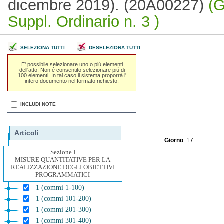
dicembre 2019). (20A00227)
(G
Suppl. Ordinario n. 3 )
SELEZIONA TUTTI
DESELEZIONA TUTTI
E' possibile selezionare uno o piú elementi
dell'atto. Non é consentito selezionare piú di
100 elementi. In tal caso il sistema proporrá l'
intero documento nel formato richiesto.
INCLUDI NOTE
Articoli
Giorno
: 17
Sezione I
MISURE QUANTITATIVE PER LA
REALIZZAZIONE DEGLI OBIETTIVI
PROGRAMMATICI
1 (commi 1-100)
1 (commi 101-200)
1 (commi 201-300)
1 (commi 301-400)