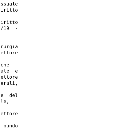
ssuale

iritto

iritto

/19  -

rurgia

ettore

che 

ale  e

ettore

erali,

e  del

le; 

ettore

 bando
