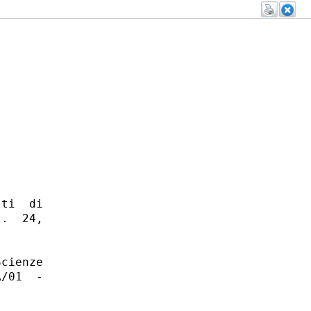
ti  di

.  24,

cienze

/01  -
