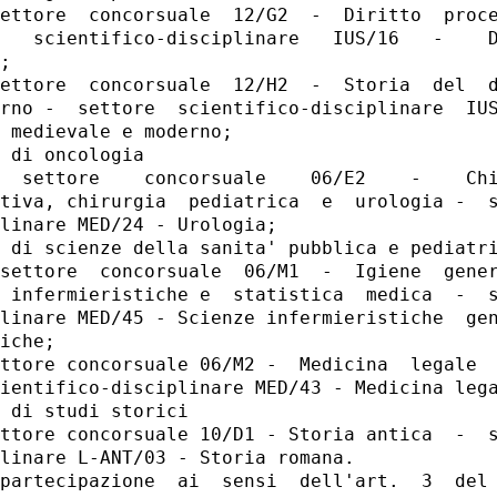
ettore  concorsuale  12/G2  -  Diritto  proce
   scientifico-disciplinare   IUS/16   -    D
; 

ettore  concorsuale  12/H2  -  Storia  del  d
rno -  settore  scientifico-disciplinare  IUS
 medievale e moderno; 

 di oncologia 

  settore    concorsuale    06/E2    -    Chi
tiva, chirurgia  pediatrica  e  urologia -  s
linare MED/24 - Urologia; 

 di scienze della sanita' pubblica e pediatri
settore  concorsuale  06/M1  -  Igiene  gener
 infermieristiche e  statistica  medica  -  s
linare MED/45 - Scienze infermieristiche  gen
iche; 

ttore concorsuale 06/M2 -  Medicina  legale  
ientifico-disciplinare MED/43 - Medicina lega
 di studi storici 

ttore concorsuale 10/D1 - Storia antica  -  s
linare L-ANT/03 - Storia romana. 

partecipazione  ai  sensi  dell'art.  3  del 