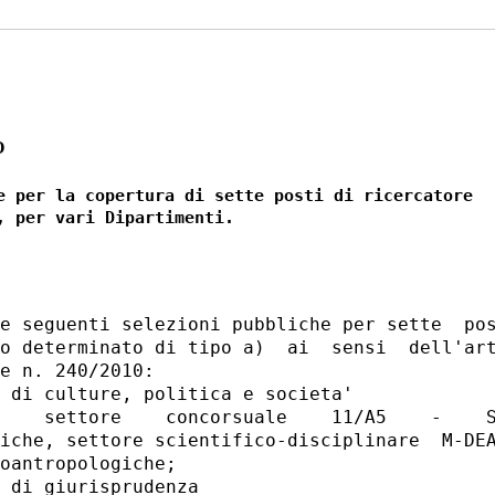
O
e per la copertura di sette posti di ricercatore

e seguenti selezioni pubbliche per sette  pos
o determinato di tipo a)  ai  sensi  dell'art
e n. 240/2010: 

 di culture, politica e societa' 

    settore    concorsuale    11/A5    -    S
iche, settore scientifico-disciplinare  M-DEA
oantropologiche; 

 di giurisprudenza 
