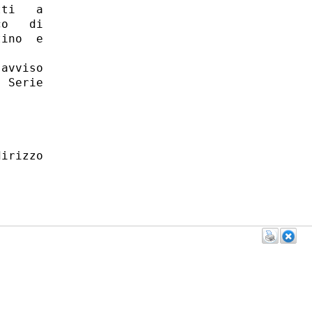
ti   a

o   di

ino  e

avviso

 Serie

 

irizzo
