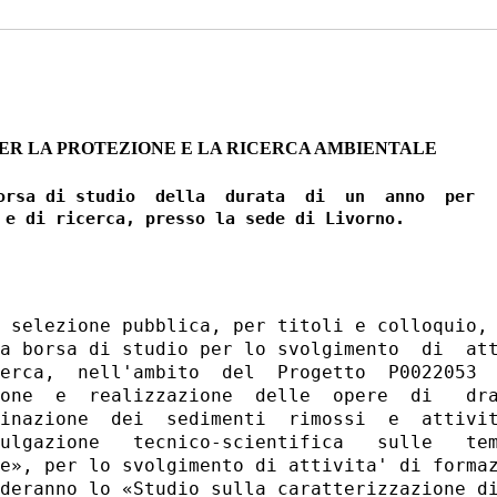
PER LA PROTEZIONE E LA RICERCA AMBIENTALE
orsa di studio  della  durata  di  un  anno  per

 selezione pubblica, per titoli e colloquio, 
a borsa di studio per lo svolgimento  di  att
erca,  nell'ambito  del  Progetto  P0022053  
one  e  realizzazione  delle  opere  di   dra
inazione  dei  sedimenti  rimossi  e  attivit
ulgazione   tecnico-scientifica   sulle   tem
e», per lo svolgimento di attivita' di formaz
deranno lo «Studio sulla caratterizzazione di