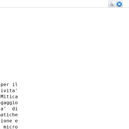
per il

ivita'

Mitica

gaggio

a'  di

atiche

ione e

 micro
