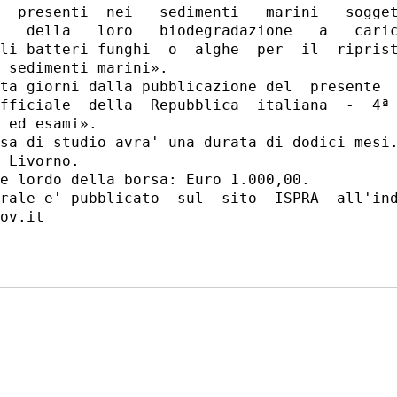
  presenti  nei   sedimenti   marini   sogget
   della   loro   biodegradazione   a   caric
li batteri funghi  o  alghe  per  il  riprist
 sedimenti marini». 

ta giorni dalla pubblicazione del  presente  
fficiale  della  Repubblica  italiana  -  4ª 
 ed esami». 

sa di studio avra' una durata di dodici mesi.
 Livorno. 

e lordo della borsa: Euro 1.000,00. 

rale e' pubblicato  sul  sito  ISPRA  all'ind
ov.it 
