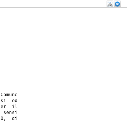
Comune

si  ed

er  il

 sensi

0,  di
