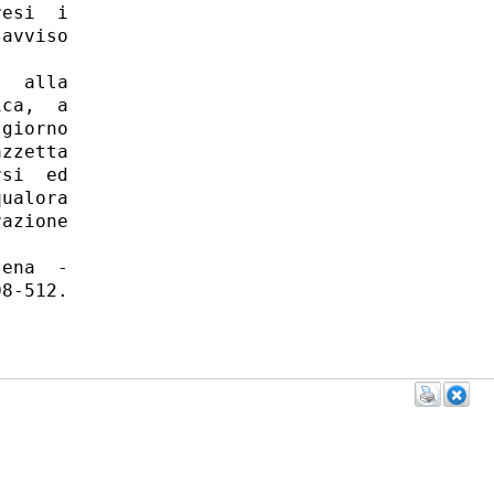
esi  i

avviso

  alla

ca,  a

giorno

zzetta

si  ed

ualora

azione

ena  -

8-512. 
