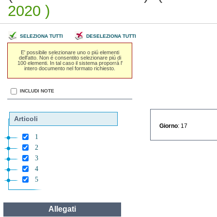
2020 )
SELEZIONA TUTTI
DESELEZIONA TUTTI
E' possibile selezionare uno o piú elementi
dell'atto. Non é consentito selezionare piú di
100 elementi. In tal caso il sistema proporrá l'
intero documento nel formato richiesto.
INCLUDI NOTE
Articoli
Giorno
: 17
1
2
3
4
5
Allegati