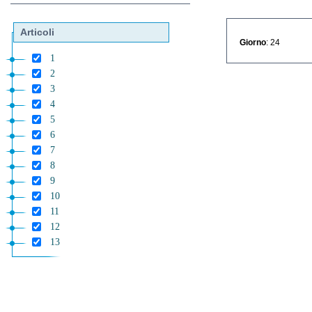
Articoli
Giorno
: 24
1
2
3
4
5
6
7
8
9
10
11
12
13