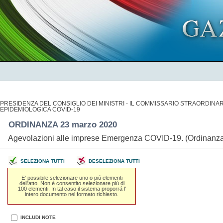
PRESIDENZA DEL CONSIGLIO DEI MINISTRI - IL COMMISSARIO STRAORDIN
EPIDEMIOLOGICA COVID-19
ORDINANZA 23 marzo 2020
Agevolazioni alle imprese Emergenza COVID-19. (Ordinanza
SELEZIONA TUTTI
DESELEZIONA TUTTI
E' possibile selezionare uno o piú elementi
dell'atto. Non é consentito selezionare piú di
100 elementi. In tal caso il sistema proporrá l'
intero documento nel formato richiesto.
INCLUDI NOTE