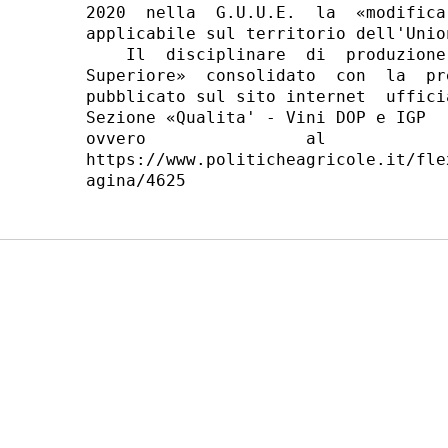
2020  nella  G.U.U.E.  la  «modifica
applicabile sul territorio dell'Unio
    Il  disciplinare  di  produzione
Superiore»  consolidato  con  la  pr
pubblicato sul sito internet  uffici
Sezione «Qualita' - Vini DOP e IGP  
ovvero                al            
https://www.politicheagricole.it/fle