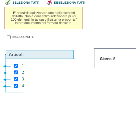
SELEZIONA TUTTI
DESELEZIONA TUTTI
E' possibile selezionare uno o piú elementi
dell'atto. Non é consentito selezionare piú di
100 elementi. In tal caso il sistema proporrá l'
intero documento nel formato richiesto.
INCLUDI NOTE
Articoli
Giorno
: 8
1
2
3
4