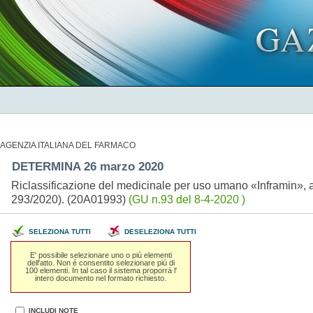
AGENZIA ITALIANA DEL FARMACO
DETERMINA 26 marzo 2020
Riclassificazione del medicinale per uso umano «Inframin», a
293/2020). (20A01993)
(GU n.93 del 8-4-2020 )
SELEZIONA TUTTI
DESELEZIONA TUTTI
E' possibile selezionare uno o piú elementi
dell'atto. Non é consentito selezionare piú di
100 elementi. In tal caso il sistema proporrá l'
intero documento nel formato richiesto.
INCLUDI NOTE