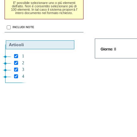
E' possibile selezionare uno o piú elementi
dell'atto. Non é consentito selezionare piú di
100 elementi. In tal caso il sistema proporrá l'
intero documento nel formato richiesto.
INCLUDI NOTE
Articoli
Giorno
: 8
1
2
3
4