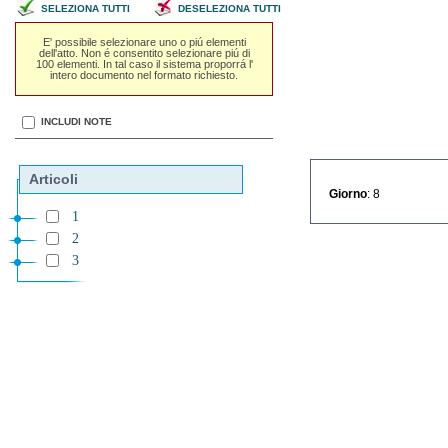
SELEZIONA TUTTI
DESELEZIONA TUTTI
E' possibile selezionare uno o piú elementi
dell'atto. Non é consentito selezionare piú di
100 elementi. In tal caso il sistema proporrá l'
intero documento nel formato richiesto.
INCLUDI NOTE
Articoli
Giorno
: 8
1
2
3