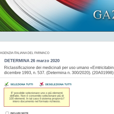
AGENZIA ITALIANA DEL FARMACO
DETERMINA 26 marzo 2020
Riclassificazione dei medicinali per uso umano «Emtricitabina
dicembre 1993, n. 537. (Determina n. 300/2020). (20A01998
SELEZIONA TUTTI
DESELEZIONA TUTTI
E' possibile selezionare uno o piú elementi
dell'atto. Non é consentito selezionare piú di
100 elementi. In tal caso il sistema proporrá l'
intero documento nel formato richiesto.
INCLUDI NOTE