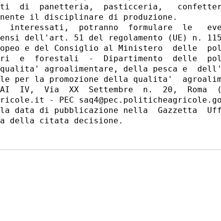
ti  di  panetteria,  pasticceria,   confetter
nente il disciplinare di produzione. 

  interessati,  potranno  formulare  le   eve
ensi dell'art. 51 del regolamento (UE) n. 115
opeo e del Consiglio al Ministero  delle  pol
ri  e  forestali  -  Dipartimento  delle  pol
qualita' agroalimentare, della pesca e  dell'
le per la promozione della qualita'  agroalim
AI  IV,  Via  XX  Settembre  n.  20,  Roma  (
ricole.it - PEC saq4@pec.politicheagricole.go
la data di pubblicazione nella  Gazzetta  Uff