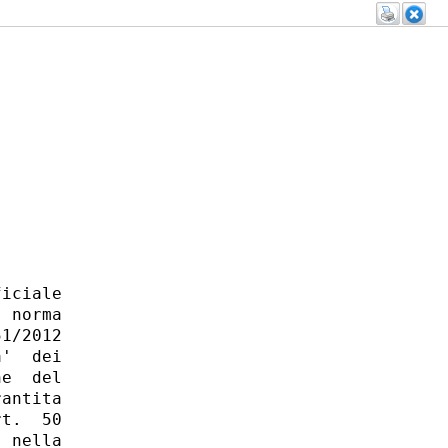
iciale

 norma

1/2012

'  dei

e  del

antita

t.  50

 nella
