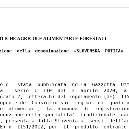
ITICHE AGRICOLE ALIMENTARI E FORESTALI
zione  della  denominazione  «SLOVENSKA  POTICA»

e e'  stata  pubblicata  nella  Gazzetta  Uff
a -  serie  C  110  del  2  aprile  2020,  a 
grafo 2, lettera b) del regolamento (UE)  115
opeo e del Consiglio sui  regimi  di  qualita
e  alimentari,  la  domanda  di  registrazion
oduzione della specialita'  tradizionale  gar
, presentata dalla Slovenia ai sensi  dell'ar
E) n. 1151/2012, per  il  prodotto  entrante 