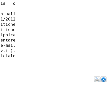
ia   o

ntuali

1/2012

itiche

itiche

ippica

entare

e-mail

v.it),

iciale
