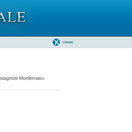
CHIUDI
astagnole Monferrato».