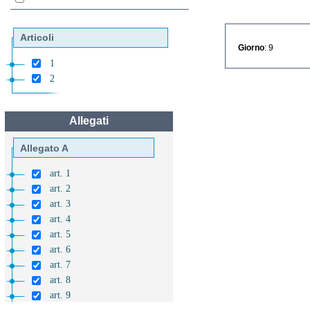
Articoli
Giorno
: 9
1
2
Allegati
Allegato A
art. 1
art. 2
art. 3
art. 4
art. 5
art. 6
art. 7
art. 8
art. 9