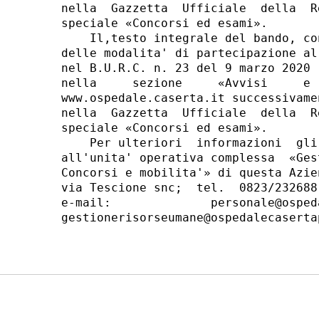
nella  Gazzetta  Ufficiale  della  R
speciale «Concorsi ed esami». 

    Il,testo integrale del bando, co
delle modalita' di partecipazione al
nel B.U.R.C. n. 23 del 9 marzo 2020 
nella     sezione     «Avvisi     e 
www.ospedale.caserta.it successivame
nella  Gazzetta  Ufficiale  della  R
speciale «Concorsi ed esami». 

    Per ulteriori  informazioni  gli
all'unita' operativa complessa  «Ges
Concorsi e mobilita'» di questa Azie
via Tescione snc;  tel.  0823/232688
e-mail:              personale@osped
gestionerisorseumane@ospedalecasertap