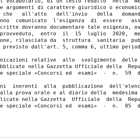
l vocabolario, di un testo redatto  nella  me
e argomenti di carattere giuridico o economic
 che   all'atto   dell'invio   della   domand
nno  comunicato  l'esigenza  di  essere   ass
critte dovranno documentare tale esigenza, ov
provveduto,  entro  il  15  luglio  2020,  me
one, rilasciata da  struttura  sanitaria  pub
 previsto dall'art. 5, comma 6, ultimo period
 

nicazioni relative  allo  svolgimento  delle 
bblicate nella Gazzetta Ufficiale della  Repu
e speciale «Concorsi ed  esami»  -  n.  59  d
ni  inerenti  alla  pubblicazione  dell'elenc
alla prova orale e al diario della  medesima 
licate nella Gazzetta  Ufficiale  della  Repu
e speciale «Concorsi ed  esami»  -  n.  85  d