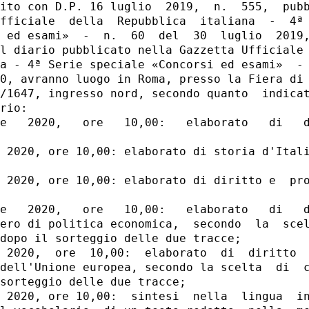
ito con D.P. 16 luglio  2019,  n.  555,  pubb
fficiale  della  Repubblica  italiana  -  4ª 
 ed esami»  -  n.  60  del  30  luglio  2019,
l diario pubblicato nella Gazzetta Ufficiale 
a - 4ª Serie speciale «Concorsi ed esami»  - 
0, avranno luogo in Roma, presso la Fiera di 
/1647, ingresso nord, secondo quanto  indicat
rio: 

e   2020,   ore   10,00:   elaborato   di   d
 2020, ore 10,00: elaborato di storia d'Itali
 2020, ore 10,00: elaborato di diritto e  pro
e   2020,   ore   10,00:   elaborato   di   d
ero di politica economica,  secondo  la  scel
dopo il sorteggio delle due tracce; 

 2020,  ore  10,00:  elaborato  di  diritto  
dell'Unione europea, secondo la scelta  di  c
sorteggio delle due tracce; 

 2020, ore 10,00:  sintesi  nella  lingua  in