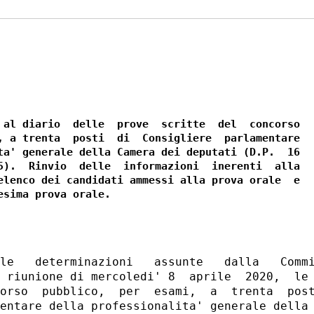
 al diario  delle  prove  scritte  del  concorso

, a trenta  posti  di  Consigliere  parlamentare

ta' generale della Camera dei deputati (D.P.  16

5).  Rinvio  delle  informazioni  inerenti  alla

elenco dei candidati ammessi alla prova orale  e

le   determinazioni   assunte   dalla   Commi
 riunione di mercoledi' 8  aprile  2020,  le 
orso  pubblico,  per  esami,  a  trenta  post
entare della professionalita' generale della 