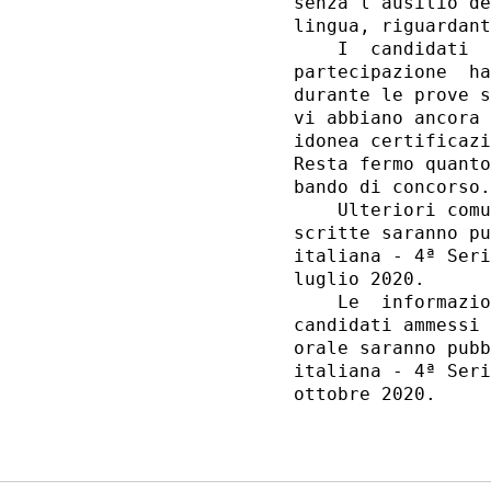
senza l'ausilio de
lingua, riguardant
    I  candidati  
partecipazione  ha
durante le prove s
vi abbiano ancora 
idonea certificazi
Resta fermo quanto
bando di concorso.
    Ulteriori comu
scritte saranno pu
italiana - 4ª Seri
luglio 2020. 

    Le  informazio
candidati ammessi 
orale saranno pubb
italiana - 4ª Seri
ottobre 2020. 
