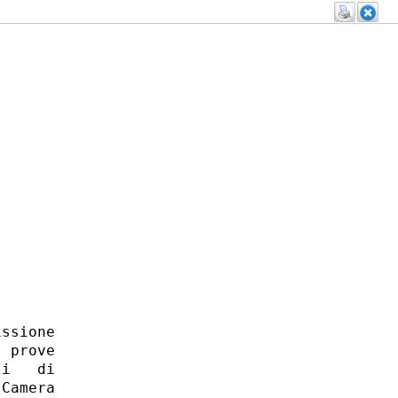
ssione

 prove

i   di

Camera
