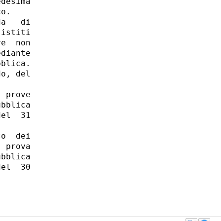
desima

o. 

a   di

istiti

e  non

diante

blica.

o, del

 prove

bblica

el  31

o  dei

 prova

bblica

el  30
