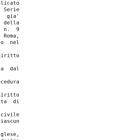
licato

 Serie

  gia'

 della

 n.  9

 Roma,

o  nel

iritto

a  dal

cedura

iritto

ta  di

civile

iascun

glese,
