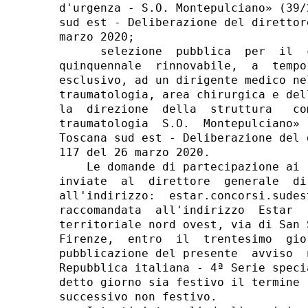
d'urgenza - S.O. Montepulciano» (39/
sud est - Deliberazione del direttor
marzo 2020; 

      selezione  pubblica  per  il  
quinquennale  rinnovabile,  a  tempo
esclusivo, ad un dirigente medico ne
traumatologia, area chirurgica e del
la  direzione  della  struttura   co
traumatologia  S.O.  Montepulciano» 
Toscana sud est - Deliberazione del 
117 del 26 marzo 2020. 

    Le domande di partecipazione ai 
inviate  al  direttore  generale  di
all'indirizzo:  estar.concorsi.sudes
raccomandata  all'indirizzo  Estar  
territoriale nord ovest, via di San 
Firenze,  entro  il  trentesimo  gio
pubblicazione del presente  avviso  
Repubblica italiana - 4ª Serie speci
detto giorno sia festivo il termine 
successivo non festivo. 
