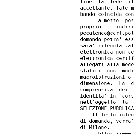
fine  fa  fede  il
accettante. Tale m
bando coincida con
      a mezzo  pos
proprio     indiri
pecateneo@cert.pol
domanda potra' ess
sara' ritenuta val
elettronica non ce
elettronica certif
allegati alla mede
statici  non  modi
macroistruzioni o 
dimensione.  La  d
comprensiva  dei  
identita' in  cors
nell'oggetto  la  
SELEZIONE PUBBLICA
    Il testo integ
di domanda, verra'
di Milano: 

      https://www.