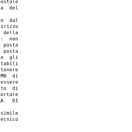
ostale

a  del

o  dal

irizzo

 della

:  non

 posta

 posta

e  gli

tabili

tenere

MB  di

essere

to  di

ortare

A   DI

simile

ecnico
