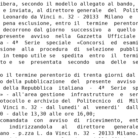
ibera, secondo il modello allegato al bando, 
 e inviata, al direttore generale  del  Polit
 Leonardo da Vinci n. 32 - 20133  Milano  e  
 pena esclusione, entro il  termine  perentor
 decorrono dal giorno  successivo  a  quello 
presente  avviso  nella  Gazzetta  Ufficiale 
a - 4ª  Serie  speciale  «Concorsi  ed  esami
sione  alla  procedura  di  selezione  pubbli
 in tempo utile se  spedita  entro  il  termi
to e  se  presentata  secondo  una  delle  se
o il termine perentorio di trenta giorni dal 
o della pubblicazione  del  presente  avviso 
 della Repubblica  italiana  -  4ª  Serie  sp
» - all'area gestione  infrastrutture  e  ser
otocollo e archivio del  Politecnico  di  Mil
 Vinci n. 32 - dal lunedi' al  venerdi'  dall
0 - dalle 13,30 alle ore 16,00; 

comandata  con  avviso  di  ricevimento,  ent
   indirizzandola   al   direttore   generale
ano - p.zza L. da Vinci n. 32 - 20133 Milano.