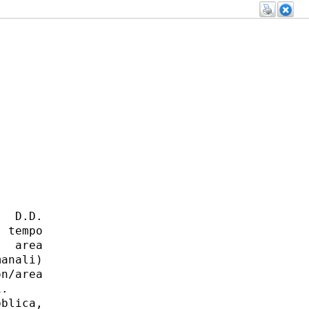
  D.D.

 tempo

  area

anali)

n/area

. 

blica,
