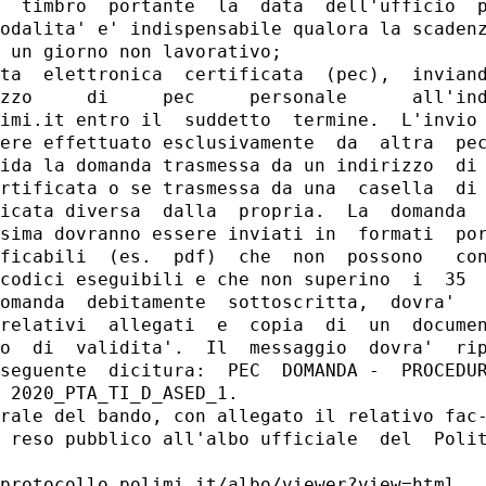
  timbro  portante  la  data  dell'ufficio  p
odalita' e' indispensabile qualora la scadenz
 un giorno non lavorativo; 

ta  elettronica  certificata  (pec),  inviand
zzo     di     pec     personale      all'ind
imi.it entro il  suddetto  termine.  L'invio 
ere effettuato esclusivamente  da  altra  pec
ida la domanda trasmessa da un indirizzo  di 
rtificata o se trasmessa da una  casella  di 
icata diversa  dalla  propria.  La  domanda  
sima dovranno essere inviati in  formati  por
ficabili  (es.  pdf)  che  non  possono   con
codici eseguibili e che non superino  i  35  
omanda  debitamente  sottoscritta,  dovra'   
relativi  allegati  e  copia  di  un  documen
o  di  validita'.  Il  messaggio  dovra'  rip
seguente  dicitura:  PEC  DOMANDA -  PROCEDUR
 2020_PTA_TI_D_ASED_1. 

rale del bando, con allegato il relativo fac-
 reso pubblico all'albo ufficiale  del  Polit
protocollo.polimi.it/albo/viewer?view=html 
