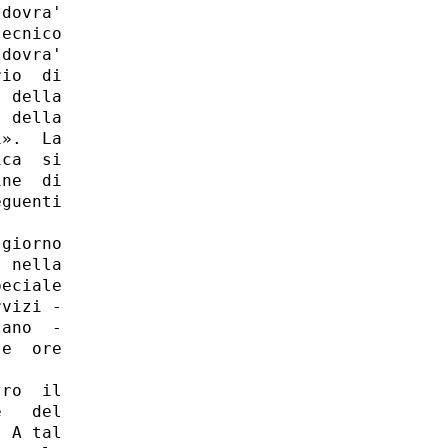
dovra'

ecnico

dovra'

io  di

 della

 della

».  La

ca  si

ne  di

guenti

giorno

 nella

eciale

vizi -

ano  -

e  ore

ro  il

   del

 A tal
