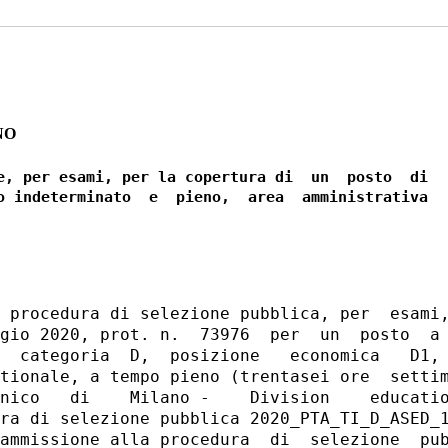
NO
e, per esami, per la copertura di  un  posto  di

o indeterminato  e  pieno,  area  amministrativa

 procedura di selezione pubblica, per  esami,
gio 2020, prot. n.  73976  per  un  posto  a 
  categoria  D,  posizione   economica   D1, 
tionale, a tempo pieno (trentasei ore  settim
nico   di    Milano -    Division    educatio
ra di selezione pubblica 2020_PTA_TI_D_ASED_1
ammissione alla procedura  di  selezione  pub