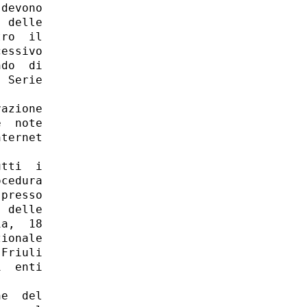
devono

 delle

ro  il

essivo

do  di

 Serie

azione

  note

ternet

tti  i

cedura

presso

 delle

a,  18

ionale

Friuli

  enti

e  del
