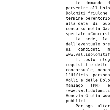
    Le  domande  d
pervenire all'Unio
Dolomiti friulane 
termine perentorio
alla data  di  pub
concorso nella Gaz
speciale «Concorsi
    La  sede,  la 
dell'eventuale pre
ai   candidati   m
www.vallidolomitif
    Il testo integ
requisiti e delle 
concorsuale, nonch
l'Ufficio  persona
Valli e delle Dolo
Maniago   (PN)   e
(www.vallidolomiti
Venezia Giulia www
pubblici. 

    Per ogni ulter