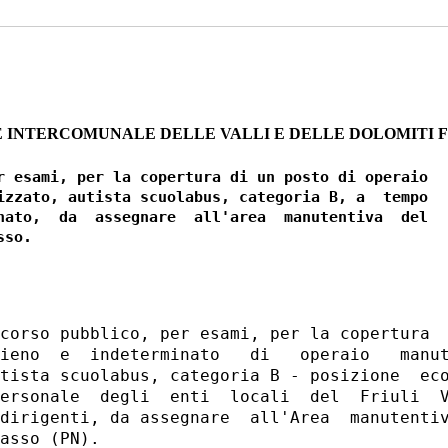
 INTERCOMUNALE DELLE VALLI E DELLE DOLOMITI 
r esami, per la copertura di un posto di operaio

izzato, autista scuolabus, categoria B, a  tempo

nato,  da  assegnare  all'area  manutentiva  del

corso pubblico, per esami, per la copertura  
ieno  e  indeterminato   di   operaio   manut
tista scuolabus, categoria B - posizione  eco
ersonale  degli  enti  locali  del  Friuli  V
dirigenti, da assegnare  all'Area  manutentiv
asso (PN). 
