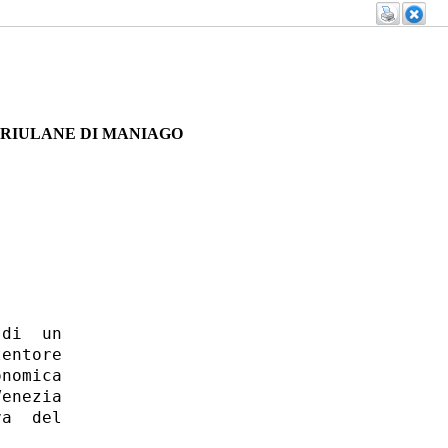
FRIULANE DI MANIAGO
di  un

entore

nomica

enezia

a  del
