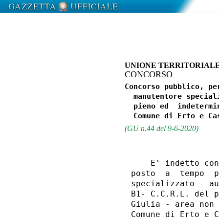
UNIONE TERRITORIALE
CONCORSO
Concorso pubblico, pe
  manutentore special
  pieno ed  indetermi
(GU n.44 del 9-6-2020)
    E' indetto con
posto  a  tempo  p
specializzato - au
B1- C.C.R.L. del p
Giulia - area non 
Comune di Erto e C