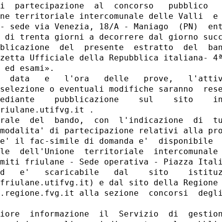
i  partecipazione  al  concorso   pubblico   
ne territoriale intercomunale delle Valli  e 
- sede via Venezia, 18/A - Maniago  (PN)  ent
 di trenta giorni a decorrere dal giorno succ
blicazione  del  presente  estratto  del  ban
zetta Ufficiale della Repubblica italiana- 4ª
 ed esami». 

  data   e   l'ora   delle   prove,   l'attiv
selezione o eventuali modifiche saranno  rese
ediante    pubblicazione    sul    sito    in
riulane.utifvg.it . 

rale  del  bando,  con  l'indicazione  di  tu
modalita' di partecipazione relativi alla pro
e' il fac-simile di domanda e'  disponibile  
le  dell'Unione  territoriale  intercomunale 
miti friulane - Sede operativa - Piazza Itali
d   e'   scaricabile   dal    sito    istituz
friulane.utifvg.it) e dal sito della Regione 
.regione.fvg.it alla sezione  concorsi  degli
iore  informazione  il  Servizio  di  gestion