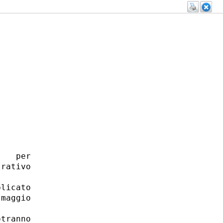
   per

rativo

licato

maggio



tranno
