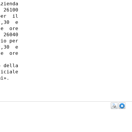
zienda

 26100

er  il

,30  e

e  ore

 26040

io per

,30  e

e  ore

 della

iciale

i». 
