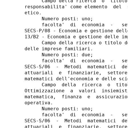
      Campo della ricerca  o  titolo
responsabilita' come elemento  del  
etico. 

      Numero posti: uno; 

      facolta'  di  economia  -   se
SECS-P/08 - Economia e gestione dell
13/B2 - Economia e gestione delle imp
      Campo della ricerca o titolo d
delle imprese familiari. 

      Numero posti: due; 

      facolta'  di  economia  -   se
SECS-S/06  -  Metodi  matematici  de
attuariali  e  finanziarie,  settore
matematici dell'economia e delle sci
      Campo  della  ricerca  o  tito
Ottimizzazione  a  valori  insiemist
matematica,  finanza  e  assicurazio
operativa. 

      Numero posti: uno; 

      facolta'  di  economia  -   se
SECS-S/06  -  Metodi  matematici  de
attuariali  e  finanziarie,  settore