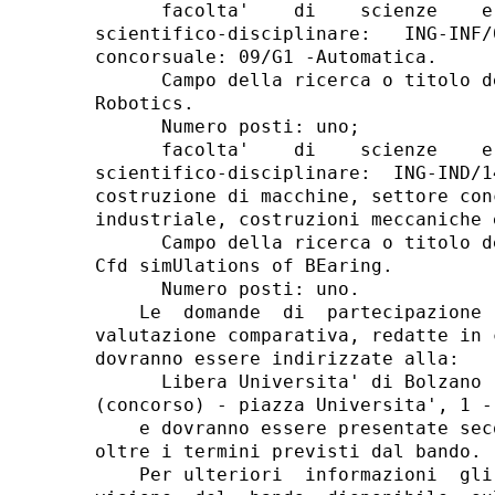
      facolta'    di    scienze    e
scientifico-disciplinare:   ING-INF/
concorsuale: 09/G1 -Automatica. 

      Campo della ricerca o titolo d
Robotics. 

      Numero posti: uno; 

      facolta'    di    scienze    e
scientifico-disciplinare:  ING-IND/1
costruzione di macchine, settore con
industriale, costruzioni meccaniche 
      Campo della ricerca o titolo d
Cfd simUlations of BEaring. 

      Numero posti: uno. 

    Le  domande  di  partecipazione 
valutazione comparativa, redatte in 
dovranno essere indirizzate alla: 

      Libera Universita' di Bolzano 
(concorso) - piazza Universita', 1 -
    e dovranno essere presentate sec
oltre i termini previsti dal bando. 

    Per ulteriori  informazioni  gli