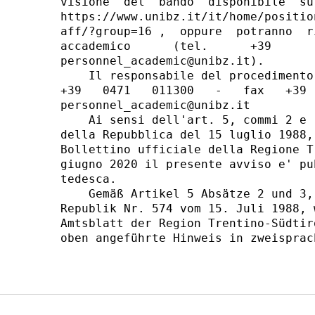
visione  del  bando  disponibile  su
https://www.unibz.it/it/home/positio
aff/?group=16 ,  oppure  potranno  r
accademico      (tel.      +39      
personnel_academic@unibz.it). 

    Il responsabile del procedimento
+39   0471   011300   -   fax   +39 
personnel_academic@unibz.it 

    Ai sensi dell'art. 5, commi 2 e 
della Repubblica del 15 luglio 1988,
Bollettino ufficiale della Regione T
giugno 2020 il presente avviso e' pu
tedesca. 

    Gemäß Artikel 5 Absätze 2 und 3,
Republik Nr. 574 vom 15. Juli 1988, 
Amtsblatt der Region Trentino-Südtir
oben angeführte Hinweis in zweisprac