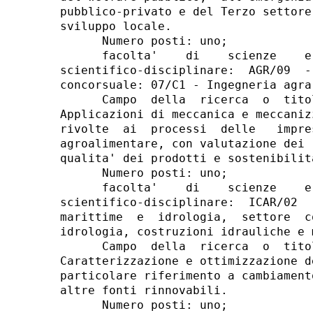
pubblico-privato e del Terzo settore
sviluppo locale. 

      Numero posti: uno; 

      facolta'    di    scienze    e
scientifico-disciplinare:  AGR/09  -
concorsuale: 07/C1 - Ingegneria agra
      Campo  della  ricerca  o  tito
Applicazioni di meccanica e meccaniz
rivolte  ai  processi  delle   impre
agroalimentare, con valutazione dei 
qualita' dei prodotti e sostenibilit
      Numero posti: uno; 

      facolta'    di    scienze    e
scientifico-disciplinare:  ICAR/02  
marittime  e  idrologia,  settore  c
idrologia, costruzioni idrauliche e m
      Campo  della  ricerca  o  tito
Caratterizzazione e ottimizzazione d
particolare riferimento a cambiament
altre fonti rinnovabili. 

      Numero posti: uno; 
