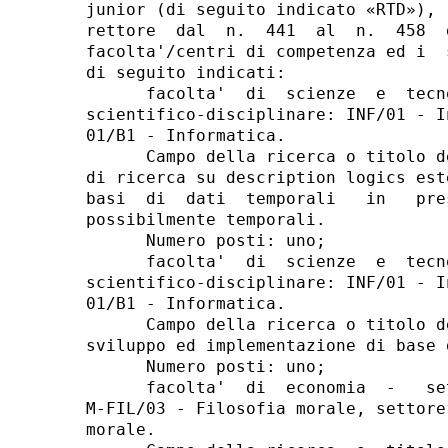
junior (di seguito indicato «RTD»), 
rettore  dal  n.  441  al  n.  458  
facolta'/centri di competenza ed i  
di seguito indicati: 

      facolta'  di  scienze  e  tecn
scientifico-disciplinare: INF/01 - I
01/B1 - Informatica. 

      Campo della ricerca o titolo d
di ricerca su description logics est
basi  di  dati  temporali   in   pre
possibilmente temporali. 

      Numero posti: uno; 

      facolta'  di  scienze  e  tecn
scientifico-disciplinare: INF/01 - I
01/B1 - Informatica. 

      Campo della ricerca o titolo d
sviluppo ed implementazione di base 
      Numero posti: uno; 

      facolta'  di  economia  -   se
M-FIL/03 - Filosofia morale, settore
morale. 
