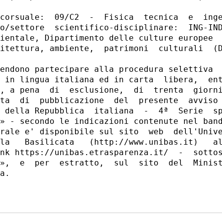
corsuale:  09/C2  -  Fisica  tecnica  e  inge
o/settore  scientifico-disciplinare:  ING-IND
ientale, Dipartimento delle culture europee  
itettura, ambiente,  patrimoni  culturali  (D
endono partecipare alla procedura selettiva  
 in lingua italiana ed in carta  libera,  ent
, a pena  di  esclusione,  di  trenta  giorni
ta  di  pubblicazione  del  presente  avviso 
 della Repubblica  italiana  -  4ª  Serie  sp
» - secondo le indicazioni contenute nel band
rale e' disponibile sul sito  web  dell'Unive
la   Basilicata   (http://www.unibas.it)   al
nk https://unibas.etrasparenza.it/  -  sottos
»,  e  per  estratto,  sul  sito  del  Minist
a. 
