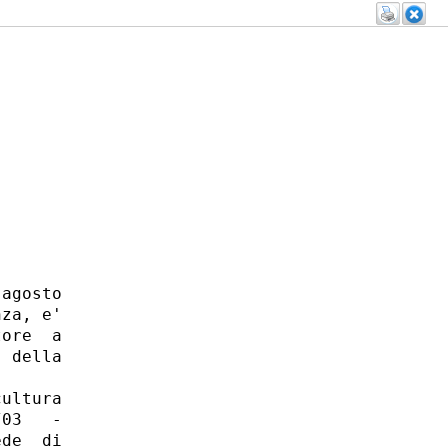
agosto

za, e'

ore  a

 della

ultura

03   -

de  di
