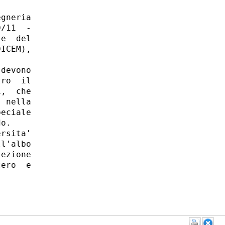
gneria

/11  -

e  del

ICEM),

devono

ro  il

,  che

 nella

eciale

o. 

rsita'

l'albo

ezione

ero  e
