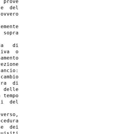
 prove

e  del

ovvero

emente

 sopra

a   di

iva  o

amento

ezione

ancio:

cambio

ra  di

 delle

 tempo

i  del

verso,

cedura

e  dei

uisiti
