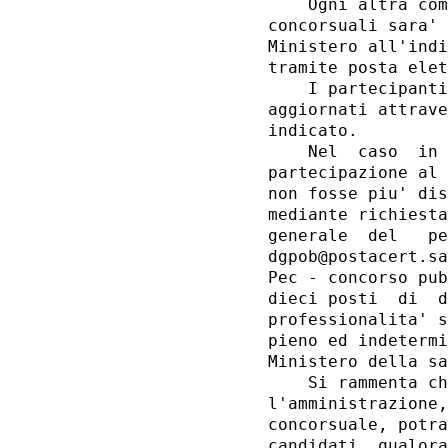
    Ogni altra com
concorsuali sara' 
Ministero all'indi
tramite posta elet
    I partecipanti
aggiornati attrave
indicato. 

    Nel  caso  in 
partecipazione al 
non fosse piu' dis
mediante richiesta
generale  del   pe
dgpob@postacert.sa
Pec - concorso pub
dieci posti  di  d
professionalita' s
pieno ed indetermi
Ministero della sa
    Si rammenta ch
l'amministrazione,
concorsuale, potra
candidati, qualora