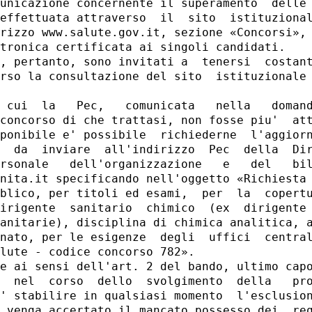
unicazione concernente il superamento  delle 
effettuata attraverso  il  sito  istituzional
rizzo www.salute.gov.it, sezione «Concorsi», 
tronica certificata ai singoli candidati. 

, pertanto, sono invitati a  tenersi  costant
rso la consultazione del sito  istituzionale 
 cui  la   Pec,   comunicata   nella   domand
concorso di che trattasi, non fosse piu'  att
ponibile e' possibile  richiederne  l'aggiorn
  da  inviare  all'indirizzo  Pec  della  Dir
rsonale   dell'organizzazione   e   del   bil
nita.it specificando nell'oggetto «Richiesta 
blico, per titoli ed esami,  per  la  copertu
irigente  sanitario  chimico  (ex  dirigente 
anitarie), disciplina di chimica analitica, a
nato, per le esigenze  degli  uffici  central
lute - codice concorso 782». 

e ai sensi dell'art. 2 del bando, ultimo capo
  nel  corso  dello  svolgimento  della   pro
' stabilire in qualsiasi momento  l'esclusion
 venga accertato il mancato possesso dei  req