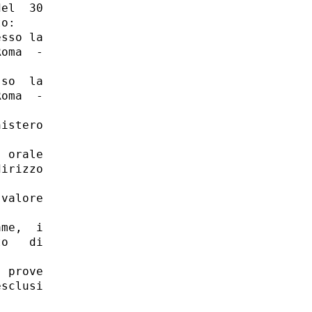
el  30

o: 

sso la

oma  -

so  la

oma  -

istero

 orale

irizzo

valore

me,  i

o   di

 prove

sclusi
