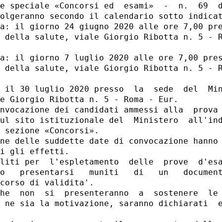
e speciale «Concorsi ed  esami»  -  n.  69  d
olgeranno secondo il calendario sotto indicat
a: il giorno 24 giugno 2020 alle ore 7,00 pre
 della salute, viale Giorgio Ribotta n. 5 - R
a: il giorno 7 luglio 2020 alle ore 7,00 pres
 della salute, viale Giorgio Ribotta n. 5 - R
 il 30 luglio 2020 presso  la  sede  del  Min
e Giorgio Ribotta n. 5 - Roma - Eur. 

nvocazione dei candidati ammessi alla  prova 
ul sito istituzionale del  Ministero  all'ind
 sezione «Concorsi». 

ne delle suddette date di convocazione hanno 
i gli effetti. 

liti per  l'espletamento  delle  prove  d'esa
o   presentarsi   muniti   di   un   document
corso di validita'. 

he  non  si  presenteranno  a  sostenere  le 
 ne sia la motivazione, saranno dichiarati  e