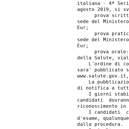
italiana - 4ª Seri
agosto 2019, si sv
      prova scritt
sede del Ministero
Eur; 

      prova pratic
sede del Ministero
Eur; 

      prova orale:
della Salute, vial
    L'ordine di co
sara' pubblicato s
www.salute.gov.it,
    La pubblicazio
di notifica a tutt
    I giorni stabi
candidati  dovrann
riconoscimento in 
    I candidati  c
d'esame, qualunque
dalla procedura. 
