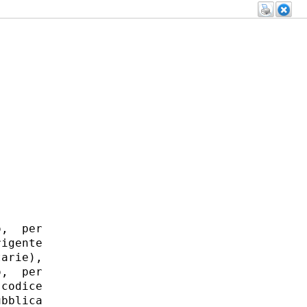
,  per

igente

arie),

,  per

codice

bblica
