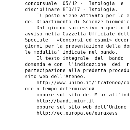
concorsuale  05/H2 -  Istologia  e  
disciplinare BIO/17 - Istologia. 

    Il posto viene attivato per le e
del Dipartimento di Scienze biomedic
    Dal giorno successivo a quello d
avviso nella Gazzetta Ufficiale dell
Speciale - «Concorsi ed esami» decor
giorni per la presentazione della do
le modalita' indicate nel bando. 

    Il testo integrale  del  bando  
domanda e con  l'indicazione  dei  r
partecipazione alla predetta procedu
sito web dell'Ateneo: 

    http://www.unibo.it/it/ateneo/co
ore-a-tempo-determinato#! 

    oppure sul sito del Miur all'indi
    http://bandi.miur.it 

    oppure sul sito web dell'Unione e
    http://ec.europa.eu/euraxess 
