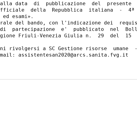
alla data  di  pubblicazione  del  presente  
fficiale  della  Repubblica  italiana  -  4ª 
 ed esami». 

rale del bando, con l'indicazione dei  requis
di  partecipazione  e'  pubblicato  nel  Boll
gione Friuli-Venezia Giulia n.  29  del  15  
ni rivolgersi a SC Gestione risorse  umane  -
mail: assistentesan2020@arcs.sanita.fvg.it 
