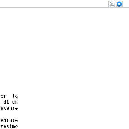
er  la

 di un

stente

entate

tesimo
