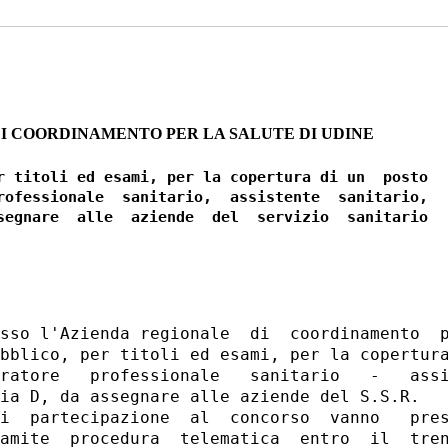
I COORDINAMENTO PER LA SALUTE DI UDINE
r titoli ed esami, per la copertura di un  posto

rofessionale  sanitario,  assistente  sanitario,

segnare  alle  aziende  del  servizio  sanitario

sso l'Azienda regionale  di  coordinamento  p
bblico, per titoli ed esami, per la copertura
ratore   professionale   sanitario   -   assi
ia D, da assegnare alle aziende del S.S.R. 

i  partecipazione  al  concorso  vanno   pres
amite  procedura  telematica  entro  il  tren