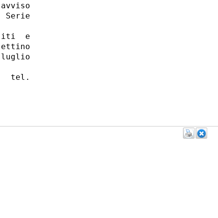
avviso

 Serie

iti  e

ettino

luglio

  tel.
