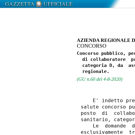
AZIENDA REGIONALE D
CONCORSO
Concorso pubblico, pe
  di collaboratore  p
  categoria D, da  as
(GU n.60 del 4-8-2020)
    E' indetto pre
salute concorso pu
posto  di  collabo
sanitario, categor
    Le  domande  d
esclusivamente  tr