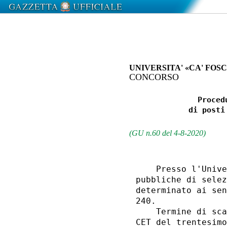
UNIVERSITA' «CA' FOS
CONCORSO
               Proced
             di posti
(GU n.60 del 4-8-2020)
    Presso l'Unive
pubbliche di selez
determinato ai sen
240. 

    Termine di sca
CET del trentesimo