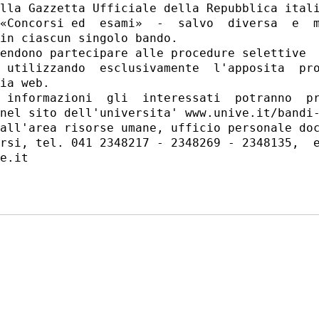
lla Gazzetta Ufficiale della Repubblica itali
«Concorsi ed  esami»  -  salvo  diversa  e  m
in ciascun singolo bando. 

endono partecipare alle procedure selettive  
 utilizzando  esclusivamente  l'apposita  pro
ia web. 

 informazioni  gli  interessati  potranno  pr
nel sito dell'universita' www.unive.it/bandi-
all'area risorse umane, ufficio personale doc
rsi, tel. 041 2348217 - 2348269 - 2348135,  e
e.it 
