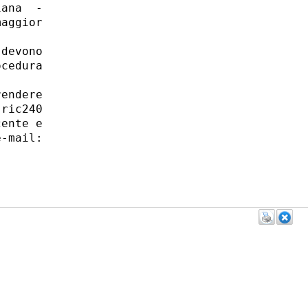
ana  -

aggior

devono

cedura

endere

ric240

ente e

-mail:
