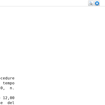
cedure

 tempo

0,  n.

 12,00

e  del
