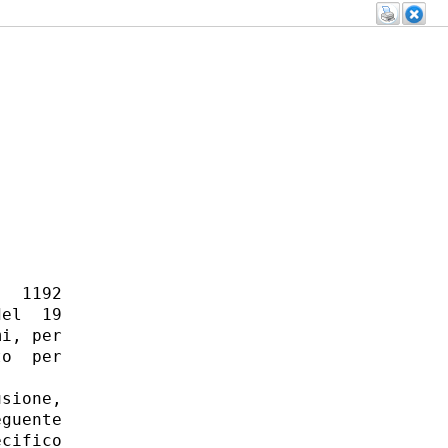
  1192

el  19

i, per

o  per

sione,

guente

cifico
