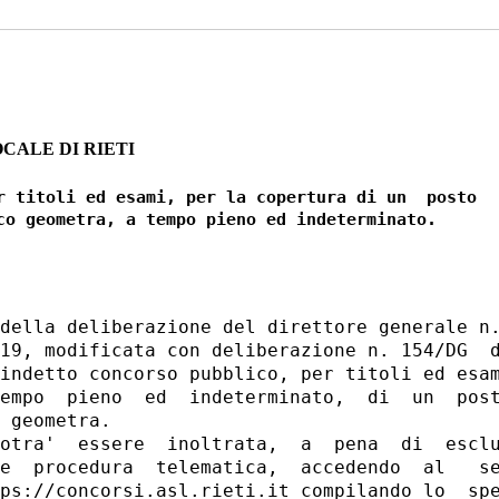
CALE DI RIETI
r titoli ed esami, per la copertura di un  posto

della deliberazione del direttore generale n.
19, modificata con deliberazione n. 154/DG  d
indetto concorso pubblico, per titoli ed esam
empo  pieno  ed  indeterminato,  di  un  post
 geometra. 

otra'  essere  inoltrata,  a  pena  di  esclu
e  procedura  telematica,  accedendo  al   se
ps://concorsi.asl.rieti.it compilando lo  spe