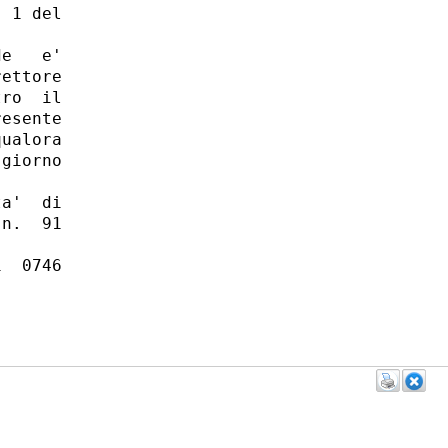
 1 del

e   e'

ettore

ro  il

esente

ualora

giorno

a'  di

n.  91

  0746
