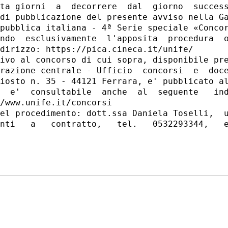
ta giorni  a  decorrere  dal  giorno  success
di pubblicazione del presente avviso nella Ga
pubblica italiana - 4ª Serie speciale «Concor
ndo  esclusivamente  l'apposita  procedura  o
dirizzo: https://pica.cineca.it/unife/ 

ivo al concorso di cui sopra, disponibile pre
razione centrale - Ufficio  concorsi  e  doce
iosto n. 35 - 44121 Ferrara, e' pubblicato al
  e'  consultabile  anche  al  seguente   ind
/www.unife.it/concorsi 

el procedimento: dott.ssa Daniela Toselli,  u
nti   a   contratto,   tel.   0532293344,   e