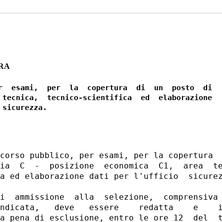
ARA
r  esami,  per  la  copertura  di  un  posto  di

 tecnica,  tecnico-scientifica  ed  elaborazione

corso pubblico, per esami, per la copertura  
ia  C  -  posizione  economica  C1,  area  te
a ed elaborazione dati per l'ufficio  sicurez
i  ammissione  alla  selezione,  comprensiva 
ndicata,   deve   essere    redatta    e    i
a pena di esclusione, entro le ore 12  del  t