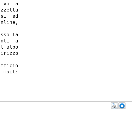
ivo  a

zzetta

si  ed

nline,

sso la

nti  a

l'albo

irizzo

fficio

-mail:
