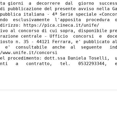
ta giorni  a  decorrere  dal  giorno  success
di pubblicazione del presente avviso nella Ga
pubblica italiana - 4ª Serie speciale «Concor
ndo  esclusivamente  l'apposita  procedura  o
dirizzo: https://pica.cineca.it/unife/ 

ivo al concorso di cui sopra, disponibile pre
razione centrale - Ufficio  concorsi  e  doce
iosto n. 35 - 44121 Ferrara, e' pubblicato al
  e'  consultabile  anche  al  seguente   ind
/www.unife.it/concorsi 

el procedimento: dott.ssa Daniela Toselli,  u
nti   a   contratto,   tel.   0532293344,   e