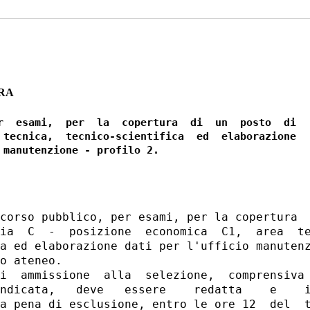
ARA
r  esami,  per  la  copertura  di  un  posto  di

 tecnica,  tecnico-scientifica  ed  elaborazione

corso pubblico, per esami, per la copertura  
ia  C  -  posizione  economica  C1,  area  te
a ed elaborazione dati per l'ufficio manutenz
o ateneo. 

i  ammissione  alla  selezione,  comprensiva 
ndicata,   deve   essere    redatta    e    i
a pena di esclusione, entro le ore 12  del  t