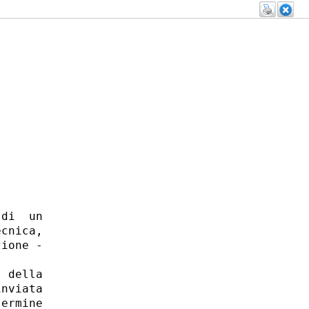
di  un

cnica,

ione -

 della

nviata

ermine
