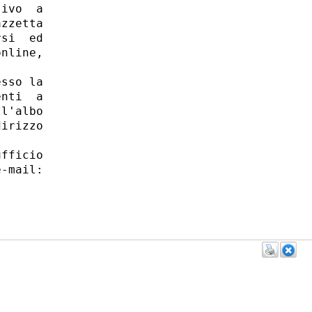
ivo  a

zzetta

si  ed

nline,

sso la

nti  a

l'albo

irizzo

fficio

-mail:
