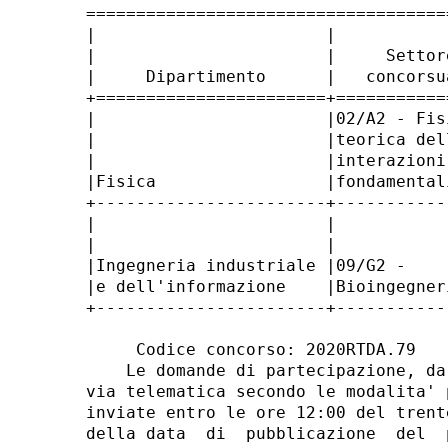
====================================
|                       |           
|                       |     Settor
|     Dipartimento      |   concorsu
+=======================+===========
|                       |02/A2 - Fis
|                       |teorica del
|                       |interazioni
|Fisica                 |fondamental
+-----------------------+-----------
|                       |           
|                       |           
|Ingegneria industriale |09/G2 -    
|e dell'informazione    |Bioingegner
+-----------------------+-----------
     Codice concorso: 2020RTDA.79 

    Le domande di partecipazione, da
via telematica secondo le modalita' 
inviate entro le ore 12:00 del trent
della data  di  pubblicazione  del  